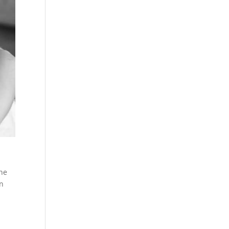
ène
on