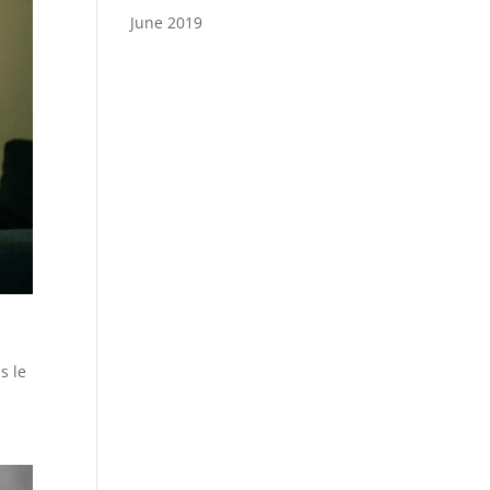
June 2019
s
s le